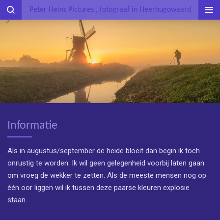
Peter Heins Pictures , fotograaf in Heerhugowaard
Ga
direct
naar
de
hoofdinhoud
Informatie
Als in augustus/september de heide bloeit dan begin ik toch
onrustig te worden. Ik wil geen gelegenheid voorbij laten gaan
om vroeg de wekker te zetten. Als de meeste mensen nog op
één oor liggen wil ik tussen deze paarse kleuren explosie
staan.